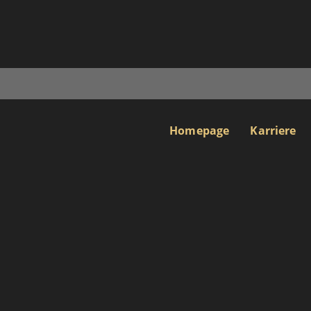
Homepage
Karriere