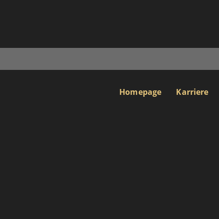
Homepage
Karriere